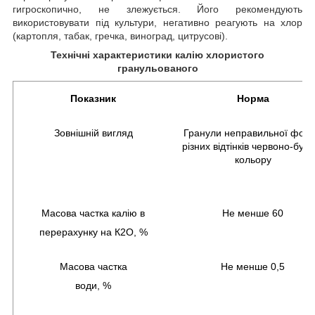
гигроскопично, не злежується. Його рекомендують
використовувати під культури, негативно реагують на хлор
(картопля, табак, гречка, виноград, цитрусові).
Технічні характеристики калію
хлористого
гранульованого
Показник
Норма
Зовнішній вигляд
Гранули неправильної фор
різних відтінків червоно-буро
кольору
Масова частка калію в
Не менше 60
перерахунку на К2О, %
Масова частка
Не менше 0,5
води, %