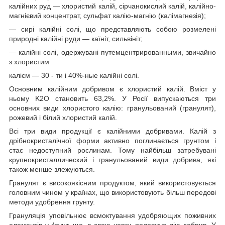
калійних руд — хлористий калій, сірчанокислий калій, калійно-
магнієвий концентрат, сульфат калію-магнію (калімагнезія);
— сирі калійні солі, що представляють собою розмелені
природні калійні руди — каїніт, сильвініт;
— калійні солі, одержувані путемцентрированными, звичайно
з хлористим
калієм — 30 - ти і 40%-ные калійні солі.
Основним калійним добривом є хлористий калій. Вміст у
ньому K2O становить 63,2%. У Росії випускаються три
основних види хлористого калію: гранульований (гранулят),
рожевий і білий хлористий калій.
Всі три види продукції є калійними добривами. Калій з
дрібнокристалічної форми активно поглинається грунтом і
стає недоступний рослинам. Тому найбільш затребувані
крупнокристаллический і гранульований види добрива, які
також менше злежуються.
Гранулят є високоякісним продуктом, який використовується
головним чином у країнах, що використовують більш передові
методи удобрення грунту.
Грануляція уповільнює всмоктування удобряющих поживних
елементів у ґрунт, що, в свою чергу, подовжує дію добрив. У