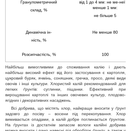
Гранулометричний
від 1 до 4 мм: не ме-неї 95
менше 1 мм:
склад, %
не більше 5
Динамічна ін-
Не менше 80
ність, %
Розсипчастість, %
100
Найбільш вимогливими до споживання калію і дають
найбільш високий ефект від його застосування є картопля,
цукровий буряк, ячмінь, соняшник, гречка, просо, деякі види
овочів і інші культури. Хлористий калій рекомендований для
легких ґрунтів: суглинки, піщанки. Ефективний при
вирощуванні картоплі та інших овочевих культур, плодово-
ягідних і декоративних насаджень.
Всі добрива, що містять хлор, найкраще вносити у ґрунт
задовго до посіву – восени під перекопування. Хлор
вимивається опадами, а калій добре поглинається ґрунтом.
На ґрунтах із достатнім запасом вологи калійні добрива
можна вносити і рано навесні під обробіток ґрунту, а також у