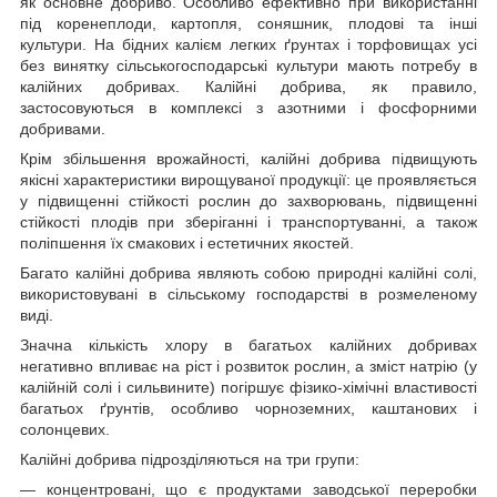
як основне добриво. Особливо ефективно при використанні
під коренеплоди, картопля, соняшник, плодові та інші
культури. На бідних калієм легких ґрунтах і торфовищах усі
без винятку сільськогосподарські культури мають потребу в
калійних добривах. Калійні добрива, як правило,
застосовуються в комплексі з азотними і фосфорними
добривами.
Крім збільшення врожайності, калійні добрива підвищують
якісні характеристики вирощуваної продукції: це проявляється
у підвищенні стійкості рослин до захворювань, підвищенні
стійкості плодів при зберіганні і транспортуванні, а також
поліпшення їх смакових і естетичних якостей.
Багато калійні добрива являють собою природні калійні солі,
використовувані в сільському господарстві в розмеленому
виді.
Значна кількість хлору в багатьох калійних добривах
негативно впливає на ріст і розвиток рослин, а зміст натрію (у
калійній солі і сильвините) погіршує фізико-хімічні властивості
багатьох ґрунтів, особливо чорноземних, каштанових і
солонцевих.
Калійні добрива підрозділяються на три групи:
— концентровані, що є продуктами заводської переробки