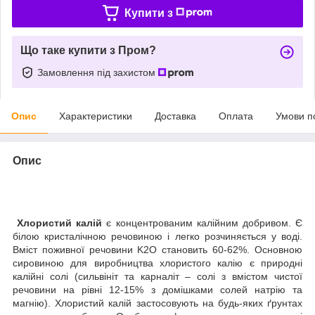
Купити з
Що таке купити з Пром?
Замовлення під захистом
Опис
Характеристики
Доставка
Оплата
Умови п
Опис
Хлористий калій
є концентрованим калійним добривом. Є
білою кристалічною речовиною і легко розчиняється у воді.
Вміст поживної речовини K2O становить 60-62%. Основною
сировиною для виробництва хлористого калію є природні
калійні солі (сильвініт та карналіт – солі з вмістом чистої
речовини на рівні 12-15% з домішками солей натрію та
магнію). Хлористий калій застосовують на будь-яких ґрунтах