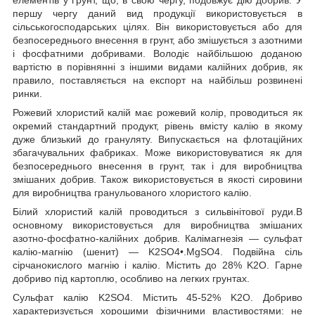
першу чергу даний вид продукції використовується в
сільськогосподарських цілях. Він використовується або для
безпосереднього внесення в грунт, або змішується з азотними
і фосфатними добривами. Володіє найбільшою доданою
вартістю в порівнянні з іншими видами калійних добрив, як
правило, поставляється на експорт на найбільш розвинені
ринки.
Рожевий хлористий калій має рожевий колір, проводиться як
окремий стандартний продукт, рівень вмісту калію в якому
дуже близький до грануляту. Випускається на флотаційних
збагачувальних фабриках. Може використовуватися як для
безпосереднього внесення в грунт, так і для виробництва
змішаних добрив. Також використовується в якості сировини
для виробництва гранульованого хлористого калію.
Білий хлористий калій проводиться з сильвінітової руди.В
основному використовується для виробництва змішаних
азотно-фосфатно-калійних добрив. Калімагнезія — сульфат
калію-магнію (шенит) — K2SO4•.MgSO4. Подвійна сіль
сірчанокислого магнію і калію. Містить до 28% K2O. Гарне
добриво під картоплю, особливо на легких грунтах.
Сульфат калію K2SO4. Містить 45-52% K2O. Добриво
характеризується хорошими фізичними властивостями: не