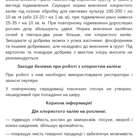
вигляді підживлення. Середня норма внесення хлористого
калію під осінню обробку для овочевих культур 100-200 г на
10 кв. м (або 15-20 г на 1 кв. м), при підживленні рано навесні
25-35 г на 10 кв. м. При повторному підживленні доросліших
рослин дозу збільшують удвічі. Норма внесення калійних
солей в півтора-два рази більше, ніж хлористого калію.
Змішувати ці добрива можна з усіма азотними, фосфорними
та іншими добривами, але незадовго до внесення в грунт. Під
картоплю та помідори добрива з вмістом хлору вносити не
рекомендується.
Заходи безпеки при роботі
з хлористим калієм
При роботі з ним необхідно використовувати респіратори і
захисні окуляри.
У повітряному середовищі токсичних сполук не утворює,
нешкідливий при попаданні на шкіру.
Корисна інформація!
Дія хлористого калію на рослини:
— підвищує стійкість рослин до заморозків, посухи, хвороб і
комах-шкідників, збільшує врожайність;
— покращує якість товарної продукції і забезпечує можливість