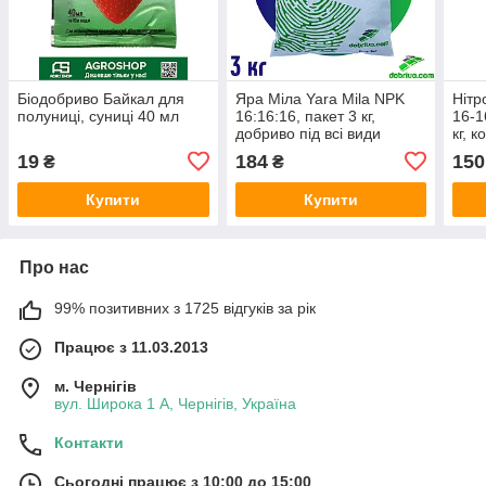
Біодобриво Байкал для
Яра Міла Yara Mila NPK
Нітр
полуниці, суниці 40 мл
16:16:16, пакет 3 кг,
16-1
добриво під всі види
кг, 
рослин
доб
19
184
150
₴
₴
Купити
Купити
Про нас
99% позитивних з 1725 відгуків за рік
Працює з 11.03.2013
м. Чернігів
вул. Широка 1 А, Чернігів, Україна
Контакти
Сьогодні працює з 10:00 до 15:00