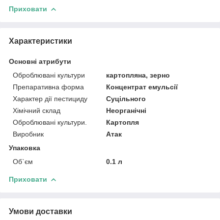
Приховати
Характеристики
Основні атрибути
Оброблювані культури
картопляна, зерно
Препаративна форма
Концентрат емульсії
Характер дії пестициду
Суцільного
Хімічний склад
Неорганічні
Оброблювані культури.
Картопля
Виробник
Атак
Упаковка
Об`єм
0.1 л
Приховати
Умови доставки