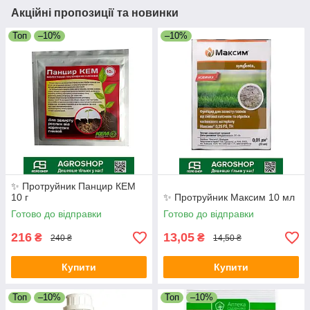
Акційні пропозиції та новинки
Топ
–10%
–10%
✨ Протруйник Панцир КЕМ
10 г
✨ Протруйник Максим 10 мл
Готово до відправки
Готово до відправки
216
13,05
₴
₴
240 ₴
14,50 ₴
Купити
Купити
Топ
–10%
Топ
–10%