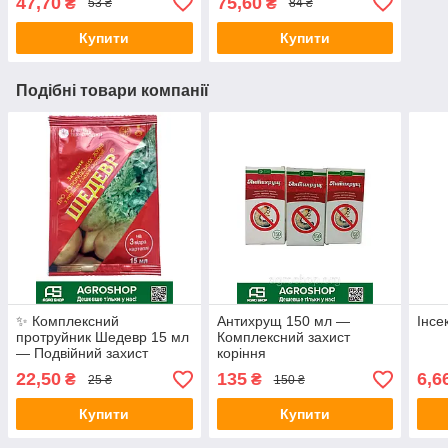
47,70
75,60
₴
₴
53 ₴
84 ₴
Купити
Купити
Подібні товари компанії
✨ Комплексний
Антихрущ 150 мл —
Інсе
протруйник Шедевр 15 мл
Комплексний захист
— Подвійний захист
коріння
картоплі та розсади
22,50
135
6,6
₴
₴
25 ₴
150 ₴
(Інсектицид + Фунгіцид)
Купити
Купити