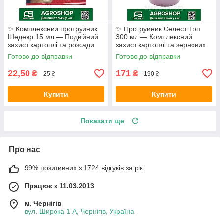
✨ Комплексний протруйник
✨ Протруйник Селест Топ
Шедевр 15 мл — Подвійний
300 мл — Комплексний
захист картоплі та розсади
захист картоплі та зернових
(Інсектицид + Фунгіцид)
Готово до відправки
Готово до відправки
22,50
171
₴
₴
25 ₴
190 ₴
Купити
Купити
Показати ще
Про нас
99% позитивних з 1724 відгуків за рік
Працює з 11.03.2013
м. Чернігів
вул. Широка 1 А, Чернігів, Україна