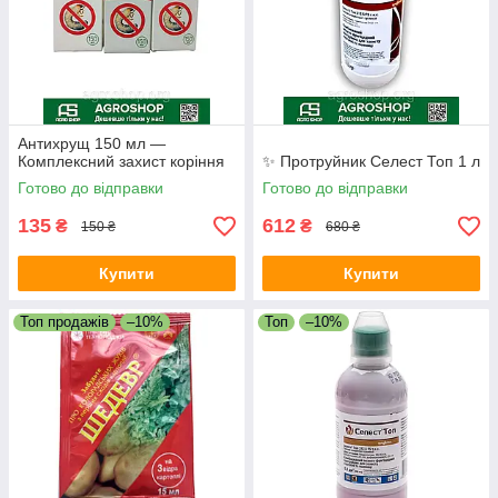
Антихрущ 150 мл —
Комплексний захист коріння
✨ Протруйник Селест Топ 1 л
Готово до відправки
Готово до відправки
135
612
₴
₴
150 ₴
680 ₴
Купити
Купити
Топ продажів
–10%
Топ
–10%