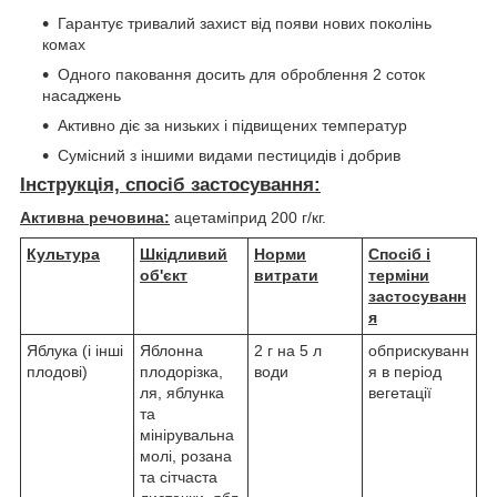
Гарантує тривалий захист від появи нових поколінь
комах
Одного паковання досить для оброблення 2 соток
насаджень
Активно діє за низьких і підвищених температур
Сумісний з іншими видами пестицидів і добрив
Інструкція, спосіб застосування:
Активна речовина:
ацетаміприд 200 г/кг.
Культура
Шкідливий
Норми
Спосіб і
об'єкт
витрати
терміни
застосуванн
я
Яблука (і інші
Яблонна
2 г на 5 л
обприскуванн
плодові)
плодорізка,
води
я в період
ля, яблунка
вегетації
та
мінірувальна
молі, розана
та сітчаста