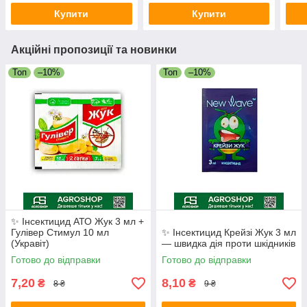
Купити
Купити
Акційні пропозиції та новинки
Топ
–10%
Топ
–10%
✨ Інсектицид АТО Жук 3 мл +
Гулівер Стимул 10 мл
✨ Інсектицид Крейзі Жук 3 мл
(Укравіт)
— швидка дія проти шкідників
Готово до відправки
Готово до відправки
7,20
8,10
₴
₴
8 ₴
9 ₴