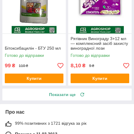
Рятівник Винограду 3+12 мл
— комплексний засіб захисту
Бітоксибацилін - БТУ 250 мл
виноградної лози
Готово до відправки
Готово до відправки
99
8,10
₴
₴
110 ₴
9 ₴
Купити
Купити
Показати ще
Про нас
99% позитивних з 1721 відгука за рік