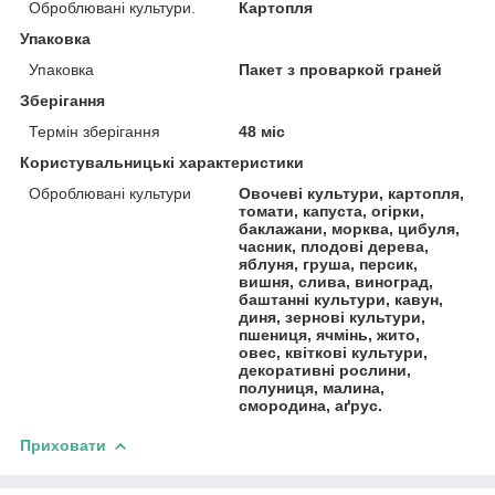
Оброблювані культури.
Картопля
Упаковка
Упаковка
Пакет з проваркой граней
Зберігання
Термін зберігання
48 міс
Користувальницькі характеристики
Оброблювані культури
Овочеві культури, картопля,
томати, капуста, огірки,
баклажани, морква, цибуля,
часник, плодові дерева,
яблуня, груша, персик,
вишня, слива, виноград,
баштанні культури, кавун,
диня, зернові культури,
пшениця, ячмінь, жито,
овес, квіткові культури,
декоративні рослини,
полуниця, малина,
смородина, аґрус.
Приховати