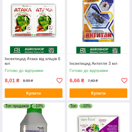
Інсектицид Атака від кліщів 6
мл
Інсектицид Антитля 3 мл
Готово до відправки
Готово до відправки
8,01
6,66
₴
₴
8,90 ₴
7,40 ₴
Купити
Купити
Топ продажів
–10%
Топ
–10%