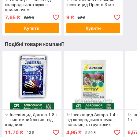
колорадського жука з
інсектицид Престо 3 мл
прилипачем
7,65
9
₴
₴
8,50 ₴
10 ₴
Купити
Купити
Подібні товари компанії
✨ Інсектицид Дантоп 1.8 г
✨ Інсектицид Актара 1.4 г
✨ Ін
— системний захист від
від колорадського жука,
1 г
шкідників
попелиці та грунтових
шкідників
11,70
4,95
6,5
₴
₴
13 ₴
5,50 ₴