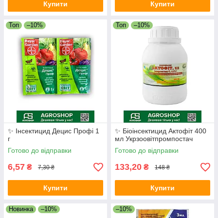
Купити
Купити
Топ
–10%
Топ
–10%
✨ Інсектицид Децис Профі 1
✨ Біоінсектицид Актофіт 400
г
мл Укрзоовітпромпостач
Готово до відправки
Готово до відправки
6,57
133,20
₴
₴
7,30 ₴
148 ₴
Купити
Купити
Новинка
–10%
–10%