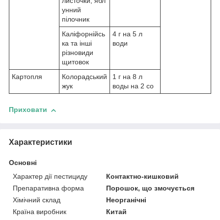
листочки, ябл
унний
пілочник
Каліфорнійсь
4 г на 5 л
ка та інші
води
різновиди
щитовок
Картопля
Колорадський
1 г на 8 л
жук
воды на 2 со
Приховати
Характеристики
Основні
Характер дії пестициду
Контактно-кишковий
Препаративна форма
Порошок, що змочується
Хімічний склад
Неорганічні
Країна виробник
Китай