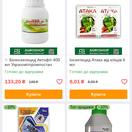
✨ Біоінсектицид Актофіт 400
Інсектицид Атака від кліщів 6
мл Укрзоовітпромпостач
мл
Готово до відправки
Готово до відправки
133,20
8,01
₴
₴
148 ₴
8,90 ₴
Купити
Купити
–10%
Топ продажів
–10%