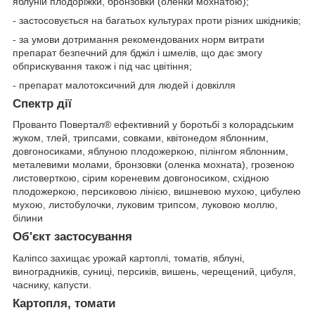
яблуній плодоріжки, бронзовки (оленки мохнатою);
- застосовується на багатьох культурах проти різних шкідників;
- за умови дотримання рекомендованих норм витрати
препарат безпечний для бджіл і шмелів, що дає змогу
обприскування також і під час цвітіння;
- препарат малотоксичний для людей і довкілля
Спектр дії
Прованто Повертал® ефективний у боротьбі з колорадським
жуком, тлей, трипсами, совками, квітонедом яблонним,
довгоносиками, яблуною плодожеркою, пілінгом яблонним,
металевими молами, бронзовки (оленка мохната), грозеною
листоверткою, сірим кореневим довгоносиком, східною
плодожеркою, персиковою лінією, вишневою мухою, цибулею
мухою, листобулочки, луковим трипсом, луковою моллю,
білини
Об'єкт застосування
Каліпсо захищає урожай картоплі, томатів, яблуні,
виноградників, суниці, персиків, вишень, черещений, цибуля,
часнику, капусти.
Картопля, томати