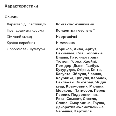
Характеристики
Основні
Характер дії пестициду
Контактно-кишковий
Препаративна форма
Концентрат суспензії
Хімічний склад
Неорганічні
Країна виробник
Німеччина
Оброблювані культури.
Абрикос, Айва, Арбуз,
Бахчёвые, Соя, Бобовые,
Вишня, Газонная трава,
Тютюн, Горох, Хвойні,
Помідор, Дыня, Гарбуз,
Кукурудза, Огірки, Квіти,
Капуста, Яблуня, Часник,
Клубника, Цибуля, Кабачок,
Баклажан, Виноград, Ягідні
кущі, Крыжовник, Малина,
Морковь, Патиссон, Перец,
Персик, Подсолнечник,
Роза, Самшит, Свекла,
Слива, Смородина, Груша,
Декоративно-лиственные,
Черешня, Картопля