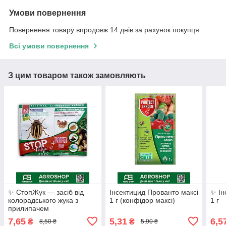
Умови повернення
Повернення товару впродовж 14 днів за рахунок покупця
Всі умови повернення
З цим товаром також замовляють
✨ СтопЖук — засіб від
Інсектицид Прованто максі
✨ Ін
колорадського жука з
1 г (конфідор максі)
1 г
прилипачем
7,65
5,31
6,5
₴
₴
8,50 ₴
5,90 ₴