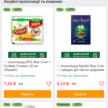
Акційні пропозиції та новинки
Топ
–10%
Топ
–10%
✨ Інсектицид АТО Жук 3 мл +
Гулівер Стимул 10 мл
✨ Інсектицид Крейзі Жук 3 мл
(Укравіт)
— швидка дія проти шкідників
Готово до відправки
Готово до відправки
7,20
8,10
₴
₴
8 ₴
9 ₴
Купити
Купити
Топ
–10%
Новинка
–10%