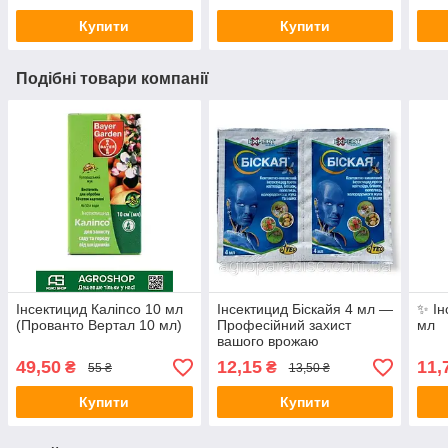
Купити
Купити
Подібні товари компанії
Інсектицид Каліпсо 10 мл
Інсектицид Біскайя 4 мл —
✨ Ін
(Прованто Вертал 10 мл)
Професійний захист
мл
вашого врожаю
49,50
12,15
11,
₴
₴
55 ₴
13,50 ₴
Купити
Купити