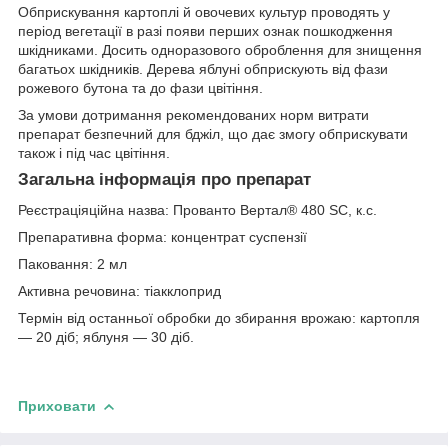
Обприскування картоплі й овочевих культур проводять у
період вегетації в разі появи перших ознак пошкодження
шкідниками. Досить одноразового оброблення для знищення
багатьох шкідників. Дерева яблуні обприскують від фази
рожевого бутона та до фази цвітіння.
За умови дотримання рекомендованих норм витрати
препарат безпечний для бджіл, що дає змогу обприскувати
також і під час цвітіння.
Загальна інформація про препарат
Реєстраціяційна назва: Прованто Вертал® 480 SC, к.с.
Препаративна форма: концентрат суспензії
Паковання: 2 мл
Активна речовина: тіакклоприд
Термін від останньої обробки до збирання врожаю: картопля
— 20 діб; яблуня — 30 діб.
Приховати