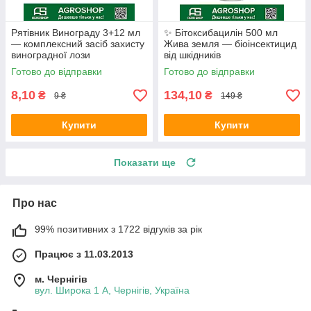
Рятівник Винограду 3+12 мл
✨ Бітоксибацилін 500 мл
— комплексний засіб захисту
Жива земля — біоінсектицид
виноградної лози
від шкідників
Готово до відправки
Готово до відправки
8,10
134,10
₴
₴
9 ₴
149 ₴
Купити
Купити
Показати ще
Про нас
99% позитивних з 1722 відгуків за рік
Працює з 11.03.2013
м. Чернігів
вул. Широка 1 А, Чернігів, Україна