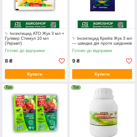
✨ Інсектицид АТО Жук 3 мл +
Гулівер Стимул 10 мл
✨ Інсектицид Крейзі Жук 3 мл
(Укравіт)
— швидка дія проти шкідників
Готово до відправки
Готово до відправки
8
9
₴
₴
Купити
Купити
Топ
Топ