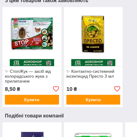
З цим товаром також замовляють
✨ СтопЖук — засіб від
✨ Контактно-системний
колорадського жука з
інсектицид Престо 3 мл
прилипачем
8,50
10
₴
₴
Купити
Купити
Подібні товари компанії