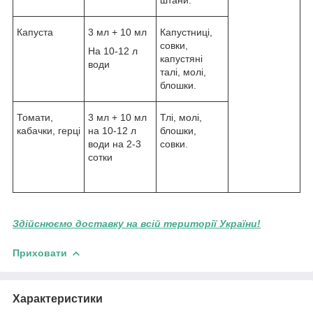
Капуста
3 мл + 10 мл
Капустниці,
совки,
На 10-12 л
капустяні
води
талі, молі,
блошки.
Томати,
3 мл + 10 мл
Тлі, молі,
кабачки, герці
на 10-12 л
блошки,
води на 2-3
совки.
сотки
Здійснюємо доставку на всій території України!
Приховати
Характеристики