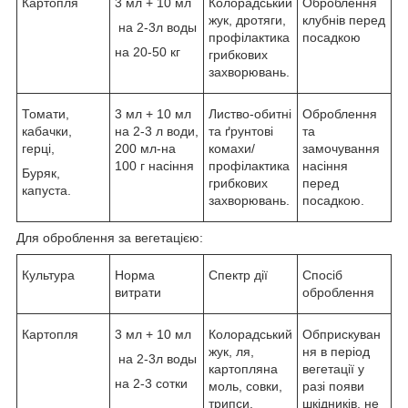
Картопля
3 мл + 10 мл
Колорадський
Оброблення
жук, дротяги,
клубнів перед
на 2-3л воды
профілактика
посадкою
на 20-50 кг
грибкових
захворювань.
Томати,
3 мл + 10 мл
Листво-обитні
Оброблення
кабачки,
на 2-3 л води,
та ґрунтові
та
герці,
200 мл-на
комахи/
замочування
100 г насіння
профілактика
насіння
Буряк,
грибкових
перед
капуста.
захворювань.
посадкою.
Для оброблення за вегетацією:
Культура
Норма
Спектр дії
Спосіб
витрати
оброблення
Картопля
3 мл + 10 мл
Колорадський
Обприскуван
жук, ля,
ня в період
на 2-3л воды
картопляна
вегетації у
на 2-3 сотки
моль, совки,
разі появи
трипси,
шкідників, не