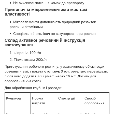
Не викликає звикання комах до препарату.
Прилипач із мікроелементами
має такі
властивості
Мікроелементи доповнюють природний розвиток
рослини вітамінами
Спеціальний еколіпач не закупорює пори рослин
Склад активної речовини й інструкція
застосування
Фіпроніл-100 г/л
Тіаметоксам-200г/л
Приготування робочого розчину: у зазначеному об'ємі води
розчинити вміст пакета
стоп жук 3 мл
, ретельно перемішати,
після чого додати
ЕКО Гумат калію 10 мл
. Досить для
оброблення 2-3 соток.
Для оброблення клубнів і розсади:
Культура
Норма
Спектр дії
Спосіб
витрати
оброблення