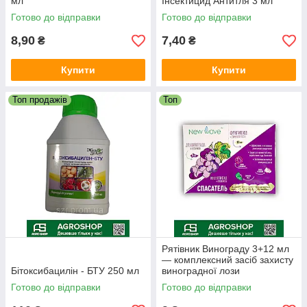
мл
Інсектицид Антитля 3 мл
Готово до відправки
Готово до відправки
8,90
7,40
₴
₴
Купити
Купити
Топ продажів
Топ
Рятівник Винограду 3+12 мл
— комплексний засіб захисту
Бітоксибацилін - БТУ 250 мл
виноградної лози
Готово до відправки
Готово до відправки