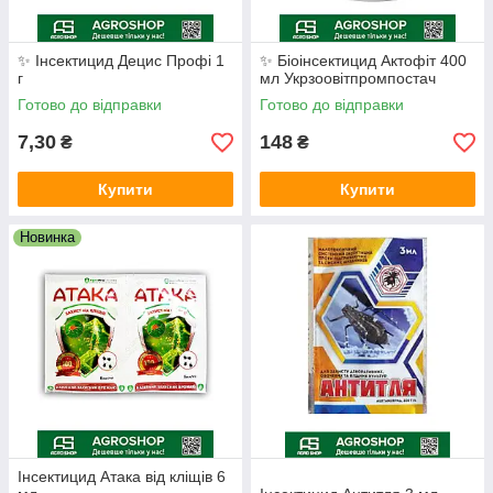
✨ Інсектицид Децис Профі 1
✨ Біоінсектицид Актофіт 400
г
мл Укрзоовітпромпостач
Готово до відправки
Готово до відправки
7,30
148
₴
₴
Купити
Купити
Новинка
Інсектицид Атака від кліщів 6