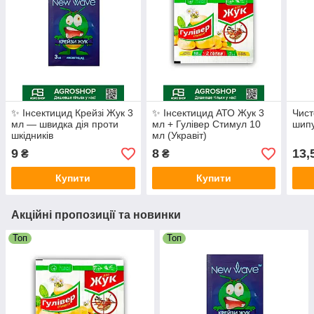
✨ Інсектицид Крейзі Жук 3
✨ Інсектицид АТО Жук 3
Чист
мл — швидка дія проти
мл + Гулівер Стимул 10
шипу
шкідників
мл (Укравіт)
9
8
13,
₴
₴
Купити
Купити
Акційні пропозиції та новинки
Топ
Топ