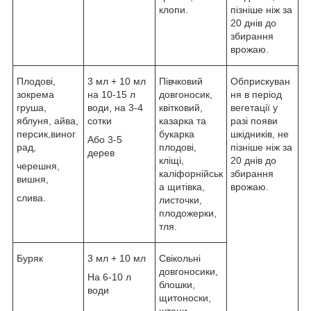
клопи.
пізніше ніж за
20 днів до
збирання
врожаю.
Плодові,
3 мл + 10 мл
Півчковий
Обприскуван
зокрема
на 10-15 л
довгоносик,
ня в період
груша,
води, на 3-4
квітковий,
вегетації у
яблуня, айва,
сотки
казарка та
разі появи
персик,виног
букарка
шкідників, не
Або 3-5
рад,
плодові,
пізніше ніж за
дерев
кліщі,
20 днів до
черешня,
каліфорнійськ
збирання
вишня,
а щитівка,
врожаю.
слива.
листочки,
плодожерки,
тля.
Буряк
3 мл + 10 мл
Свікольні
довгоносики,
На 6-10 л
блошки,
води
щитоноски,
штани.