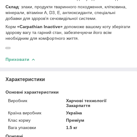
Склад
: злаки, продукти тваринного походження, клітковина,
мінерали, вітаміни A, D3, E, антиоксиданти, спеціальні
добавки для здоров’я сечовидільної системи.
Корм
«Carpathian Inactive»
допоможе вашому коту зберігати
здорову вагу та гарний стан, забезпечуючи його всім
необхідним для комфортного життя.
Приховати
Характеристики
Основні характеристики
Виробник
Харчові технології
Закарпаття
Країна виробник
Україна
Клас корму
Преміум
Вага упаковки
1.5 кг
Основні