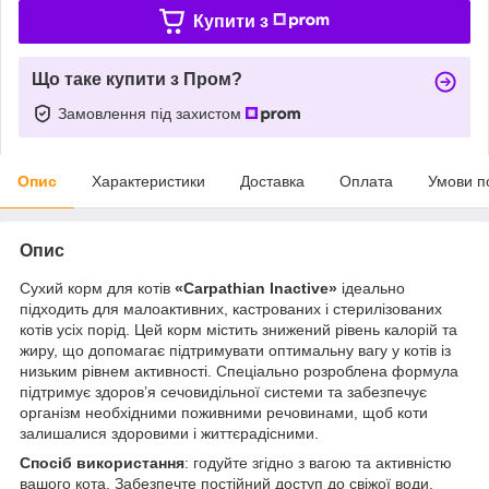
Купити з
Що таке купити з Пром?
Замовлення під захистом
Опис
Характеристики
Доставка
Оплата
Умови п
Опис
Сухий корм для котів
«Carpathian Inactive»
ідеально
підходить для малоактивних, кастрованих і стерилізованих
котів усіх порід. Цей корм містить знижений рівень калорій та
жиру, що допомагає підтримувати оптимальну вагу у котів із
низьким рівнем активності. Спеціально розроблена формула
підтримує здоров’я сечовидільної системи та забезпечує
організм необхідними поживними речовинами, щоб коти
залишалися здоровими і життєрадісними.
Спосіб використання
: годуйте згідно з вагою та активністю
вашого кота. Забезпечте постійний доступ до свіжої води.