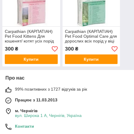
Carpathian (КАРПАТІАН)
Carpathian (КАРПАТІАН)
Pet Food Kittens Для
Pet Food Optimal Care для
кошенят/ котят усіх порід
дорослих всіх порід у віці
1,5 кг (КіТТЕНС)
від 1 до 7 років,1,5 кг
300
300
₴
₴
Купити
Купити
Про нас
99% позитивних з 1727 відгуків за рік
Працює з 11.03.2013
м. Чернігів
вул. Широка 1 А, Чернігів, Україна
Контакти