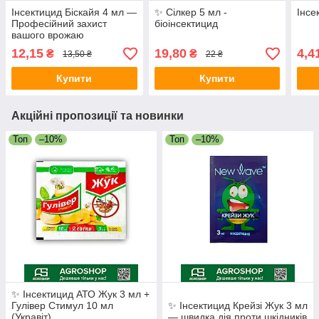
Інсектицид Біскайя 4 мл —
✨ Сілкер 5 мл -
Інсе
Професійний захист
біоінсектицид
вашого врожаю
12,15
19,80
4,4
₴
₴
13,50 ₴
22 ₴
Купити
Купити
Акційні пропозиції та новинки
Топ
–10%
Топ
–10%
✨ Інсектицид АТО Жук 3 мл +
Гулівер Стимул 10 мл
✨ Інсектицид Крейзі Жук 3 мл
(Укравіт)
— швидка дія проти шкідників