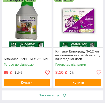
Топ продажів
–10%
Топ
–10%
Рятівник Винограду 3+12 мл
— комплексний засіб захисту
Бітоксибацилін - БТУ 250 мл
виноградної лози
Готово до відправки
Готово до відправки
99
8,10
₴
₴
110 ₴
9 ₴
Купити
Купити
Показати ще