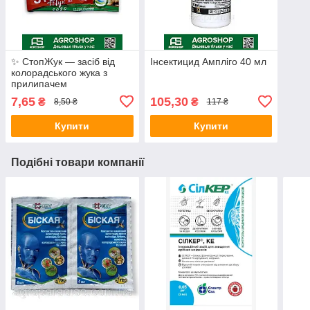
✨ СтопЖук — засіб від
Інсектицид Ампліго 40 мл
колорадського жука з
прилипачем
7,65
105,30
₴
₴
8,50 ₴
117 ₴
Купити
Купити
Подібні товари компанії