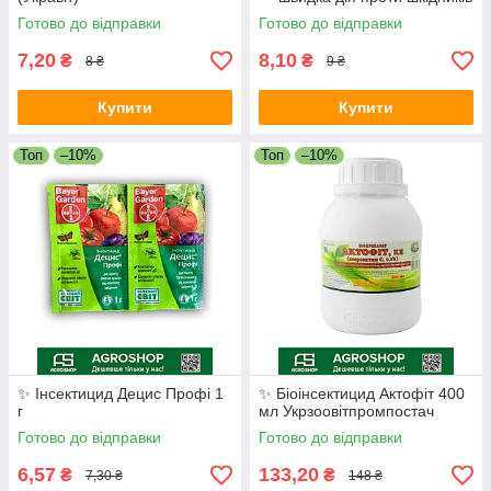
Готово до відправки
Готово до відправки
7,20
8,10
₴
₴
8 ₴
9 ₴
Купити
Купити
Топ
–10%
Топ
–10%
✨ Інсектицид Децис Профі 1
✨ Біоінсектицид Актофіт 400
г
мл Укрзоовітпромпостач
Готово до відправки
Готово до відправки
6,57
133,20
₴
₴
7,30 ₴
148 ₴