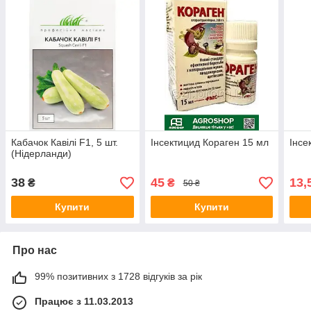
Кабачок Кавілі F1, 5 шт.
Інсектицид Кораген 15 мл
Інсе
(Нідерланди)
38
45
13,
₴
₴
50 ₴
Купити
Купити
Про нас
99% позитивних з 1728 відгуків за рік
Працює з 11.03.2013