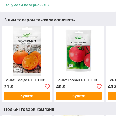
Всі умови повернення
З цим товаром також замовляють
Томат Солідо F1, 10 шт.
Томат Торбей F1, 10 шт.
Тома
21
40
40
₴
₴
Купити
Купити
Подібні товари компанії