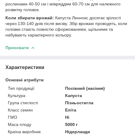
рослинами 40-50 см і міжряддям 60-70 см для належного
розвитку головок.
Коли збирати врожай:
Капуста Леннокс досягає зрілості
через 130-140 днів після висіву. Збір врожаю проводять, коли
головки стають повністю сформованими, щільними та
набувають характерного кольору.
Приховати
Характеристики
Основні атрибути
Тип продукції
Посівний (насіння)
Культура
Капуста
Група стиглості
Пізньостигла
Класс семян
Еліта
ГМО
Ні
Маса плоду
5000 г
Країна виробник
Нідерланди