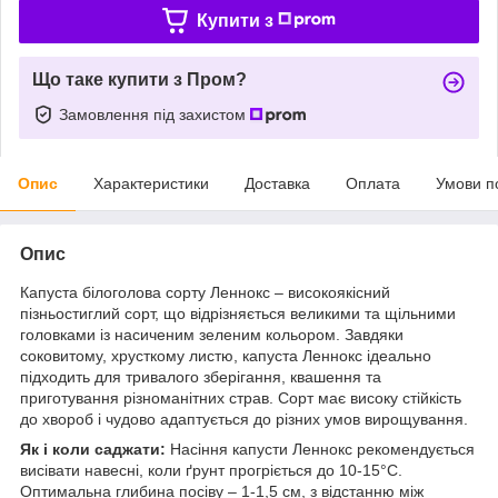
Купити з
Що таке купити з Пром?
Замовлення під захистом
Опис
Характеристики
Доставка
Оплата
Умови п
Опис
Капуста білоголова сорту Леннокс – високоякісний
пізньостиглий сорт, що відрізняється великими та щільними
головками із насиченим зеленим кольором. Завдяки
соковитому, хрусткому листю, капуста Леннокс ідеально
підходить для тривалого зберігання, квашення та
приготування різноманітних страв. Сорт має високу стійкість
до хвороб і чудово адаптується до різних умов вирощування.
Як і коли саджати:
Насіння капусти Леннокс рекомендується
висівати навесні, коли ґрунт прогріється до 10-15°C.
Оптимальна глибина посіву – 1-1,5 см, з відстанню між