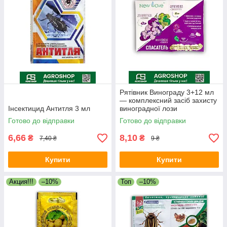
Рятівник Винограду 3+12 мл
— комплексний засіб захисту
Інсектицид Антитля 3 мл
виноградної лози
Готово до відправки
Готово до відправки
6,66
8,10
₴
₴
7,40 ₴
9 ₴
Купити
Купити
Акция!!!
–10%
Топ
–10%