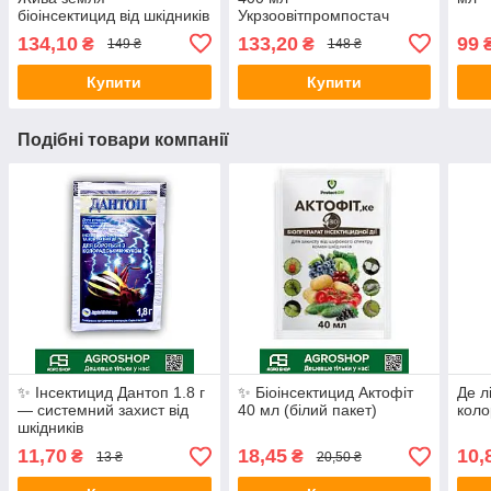
біоінсектицид від шкідників
Укрзоовітпромпостач
134,10
133,20
99
₴
₴
149 ₴
148 ₴
Купити
Купити
Подібні товари компанії
✨ Інсектицид Дантоп 1.8 г
✨ Біоінсектицид Актофіт
Де л
— системний захист від
40 мл (білий пакет)
коло
шкідників
11,70
18,45
10,
₴
₴
13 ₴
20,50 ₴