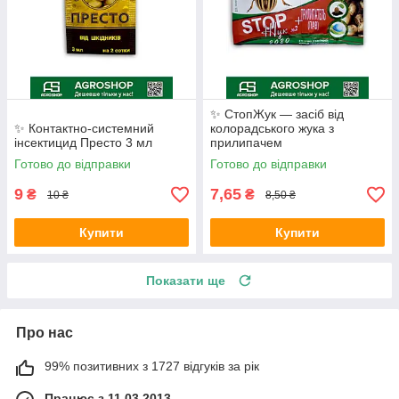
✨ СтопЖук — засіб від
✨ Контактно-системний
колорадського жука з
інсектицид Престо 3 мл
прилипачем
Готово до відправки
Готово до відправки
9
7,65
₴
₴
10 ₴
8,50 ₴
Купити
Купити
Показати ще
Про нас
99% позитивних з 1727 відгуків за рік
Працює з 11.03.2013