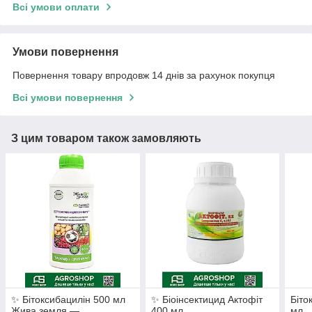
Всі умови оплати
Умови повернення
Повернення товару впродовж 14 днів за рахунок покупця
Всі умови повернення
З цим товаром також замовляють
✨ Бітоксибацилін 500 мл
✨ Біоінсектицид Актофіт
Біто
Жива земля —
400 мл
мл