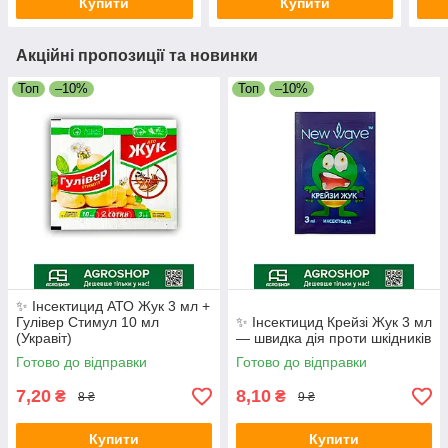
Купити
Купити
Акційні пропозиції та новинки
Топ
–10%
Топ
–10%
✨ Інсектицид АТО Жук 3 мл +
Гулівер Стимул 10 мл
✨ Інсектицид Крейзі Жук 3 мл
(Укравіт)
— швидка дія проти шкідників
Готово до відправки
Готово до відправки
7,20
8,10
₴
₴
8 ₴
9 ₴
Купити
Купити