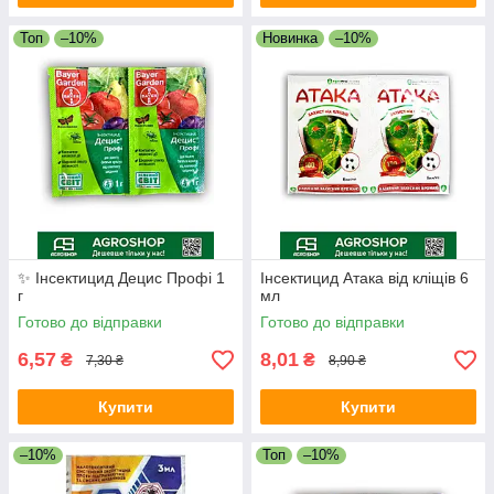
Топ
–10%
Новинка
–10%
✨ Інсектицид Децис Профі 1
Інсектицид Атака від кліщів 6
г
мл
Готово до відправки
Готово до відправки
6,57
8,01
₴
₴
7,30 ₴
8,90 ₴
Купити
Купити
–10%
Топ
–10%