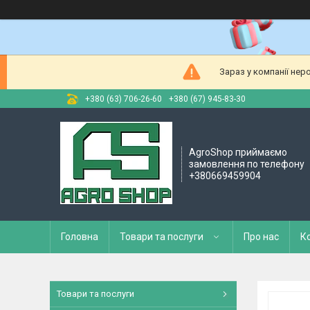
Зараз у компанії нер
+380 (63) 706-26-60
+380 (67) 945-83-30
AgroShop приймаємо
замовлення по телефону
+380669459904
Головна
Товари та послуги
Про нас
К
Товари та послуги