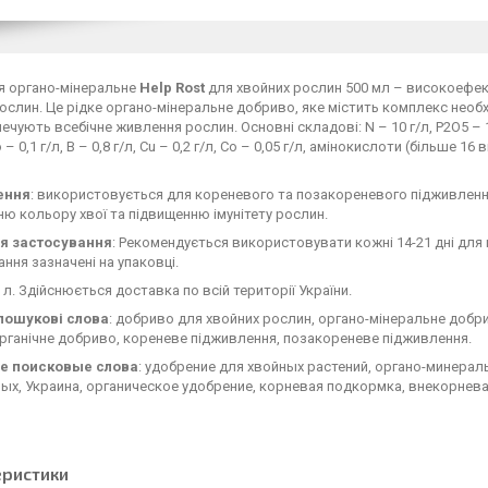
я органо-мінеральне
Help Rost
для хвойних рослин 500 мл – високоефек
ослин. Це рідке органо-мінеральне добриво, яке містить комплекс необхі
чують всебічне живлення рослин. Основні складові: N – 10 г/л, P2O5 – 12 г
o – 0,1 г/л, B – 0,8 г/л, Cu – 0,2 г/л, Со – 0,05 г/л, амінокислоти (більше 16 
ення
: використовується для кореневого та позакореневого підживленн
ю кольору хвої та підвищенню імунітету рослин.
ія застосування
: Рекомендується використовувати кожні 14-21 дні для 
ння зазначені на упаковці.
,5 л. Здійснюється доставка по всій території України.
пошукові слова
: добриво для хвойних рослин, органо-мінеральне добри
органічне добриво, кореневе підживлення, позакореневе підживлення.
е поисковые слова
: удобрение для хвойных растений, органо-минерал
ых, Украина, органическое удобрение, корневая подкормка, внекорнев
еристики