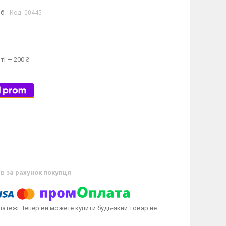
іб
Код:
00445
ті — 200 ₴
ів
за рахунок покупця
латежі. Тепер ви можете купити будь-який товар не