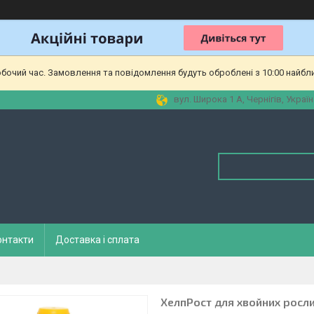
обочий час. Замовлення та повідомлення будуть оброблені з 10:00 найбл
вул. Широка 1 А, Чернігів, Україн
онтакти
Доставка і сплата
ХелпРост для хвойних росли