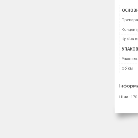
ОСНОВН
Препара
Концент
Країна 
УПАКО
Упаковк
Об`єм
Інформ
Ціна:
170