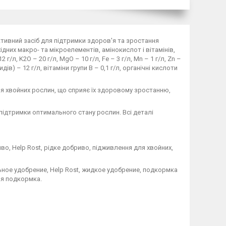
тивний засіб для підтримки здоров'я та зростання
дних макро- та мікроелементів, амінокислот і вітамінів,
/л, K2O – 20 г/л, MgO – 10 г/л, Fe – 3 г/л, Mn – 1 г/л, Zn –
видів) – 12 г/л, вітаміни групи В – 0,1 г/л, органічні кислоти
я хвойних рослин, що сприяє їх здоровому зростанню,
підтримки оптимального стану рослин. Всі деталі
во, Help Rost, рідке добриво, підживлення для хвойних,
ьное удобрение, Help Rost, жидкое удобрение, подкормка
ая подкормка.