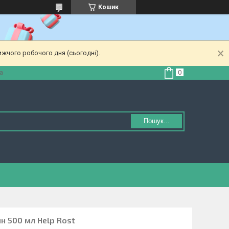
Кошик
ижчого робочого дня (сьогодні).
а
Пошук...
н 500 мл Help Rost