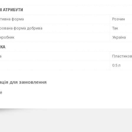
І АТРИБУТИ
тивна форма
Розчин
рована форма добрива
Так
виробник
Україна
ВКА
а
Пластиков
0.5 л
ація для замовлення
 ₴