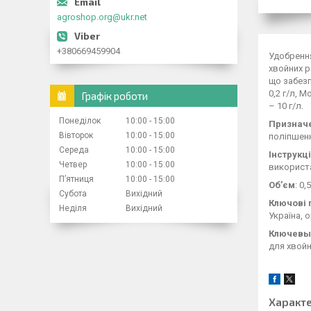
agroshop.org@ukr.net
+380669459904
Удобренн
хвойних р
що забезпе
0,2 г/л, M
Графік роботи
– 10 г/л.
Понеділок
10:00
15:00
Признач
Вівторок
10:00
15:00
поліпшенн
Середа
10:00
15:00
Інструкц
Четвер
10:00
15:00
використа
Пʼятниця
10:00
15:00
Об’єм
: 0
Субота
Вихідний
Ключові 
Неділя
Вихідний
Україна, 
Ключевы
для хвойн
Характ